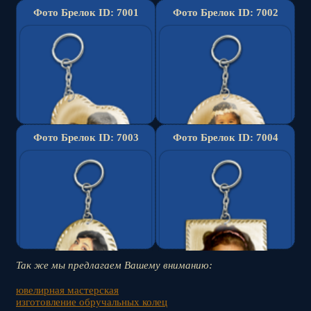
Фото Брелок ID: 7001
Фото Брелок ID: 7002
Фото Брелок ID: 7003
Фото Брелок ID: 7004
Заказать
Заказать
Фото Кулон/Подвеска
Фото Кулон/Подвеска
с алмазной резкой
с алмазной резкой
Так же мы предлагаем Вашему вниманию:
по контуру края
по контуру края
Цена: 100.000 сум
ювелирная мастерская
Размер: 19х19 мм
Цена: 90.000 сум
изготовление обручальных колец
Сырье: Мельхиор,