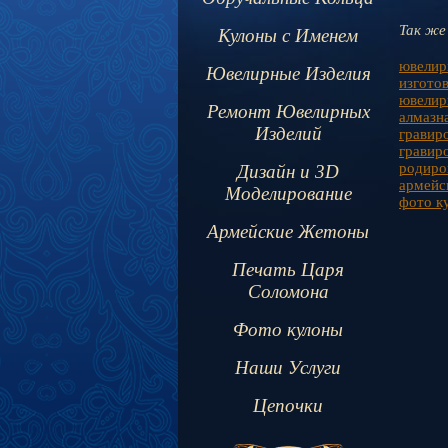
Так же
Кулоны с Именем
ювелир
Ювелирные Изделия
изгото
ювелир
Ремонт Ювелирных
алмазна
Изделий
гравиро
гравир
родиро
Дизайн и 3D
армейс
Моделирование
фото к
Армейские Жетоны
Печать Царя
Соломона
Фото кулоны
Наши Услуги
Цепочки