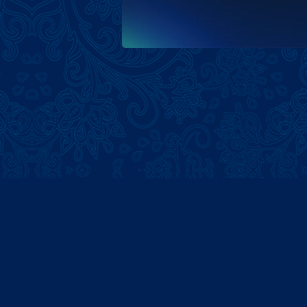
Главная
+998(95) 169-73-55
+998(90) 994-95-21
Следуйт
+998(90) 130-70-44
goldenphotouz@gmail.com