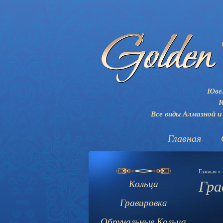
Ювел
Ю
Все виды Алмазной и
Главная
Главная
»
Гра
Кольца
Гравировка
Обручальные Кольца