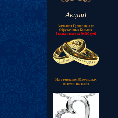
Акции!
Алмазная Гравировка на
Обручальных Кольцах
2 кольца всего за 60,000 сум!
Изготовление Ювелирных
изделий
на заказ