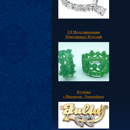
3Д Моделирование
Ювелирных Изделий
Кулоны
с Именами - Nameplates