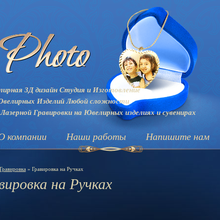
ирная 3Д дизайн Студия и
Изготовление
велирных Изделий Любой сложности
 Лазерной Гравировки на Ювелирных изделиях и сувенирах
О компании
Наши работы
Напишите нам
Гравировка
» Гравировка на Ручках
вировка на Ручках