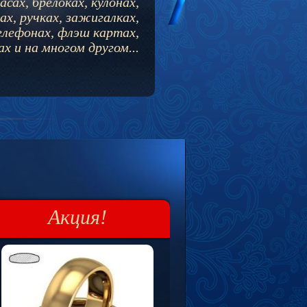
асах, брелоках, кулонах,
ах, ручках,
зажигалках,
лефонах, флэш картах,
х и на многом другом...
Акция!