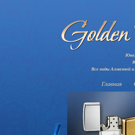
Ювел
Ю
Все виды Алмазной и
Главная