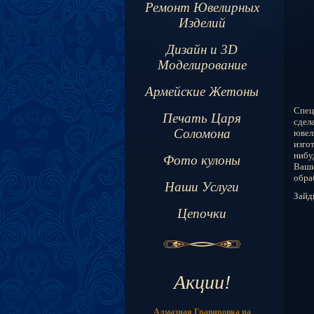
Ремонт Ювелирных
Изделий
Дизайн и 3D
Моделирование
Армейские Жетоны
Спец
Печать Царя
сдел
Соломона
ювел
изго
нибу
Фото кулоны
Ваши
обра
Наши Услуги
Зайд
Цепочки
Акции!
Алмазная Гравировка на