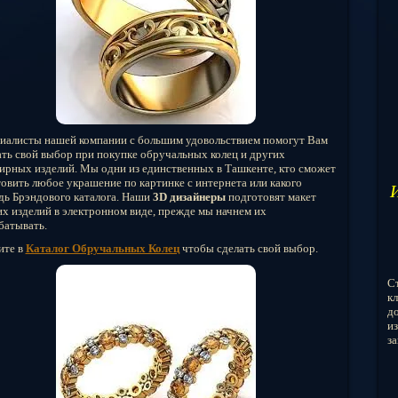
иалисты нашей компании с большим удовольствием помогут Вам
ать свой выбор при покупке обручальных колец и других
ирных изделий. Мы одни из единственных в Ташкенте, кто сможет
товить любое украшение по картинке с интернета или какого
дь Брэндового каталога. Наши
3D дизайнеры
подготовят макет
х изделий в электронном виде, прежде мы начнем их
батывать.
ите в
Каталог Обручальных Колец
чтобы сделать свой выбор.
С
кл
до
из
за