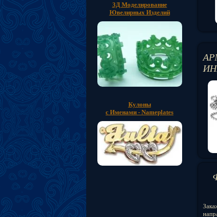
3Д Моделирование
Ювелирных Изделий
АР
ИН
Кулоны
с Именами - Nameplates
Зака
напра