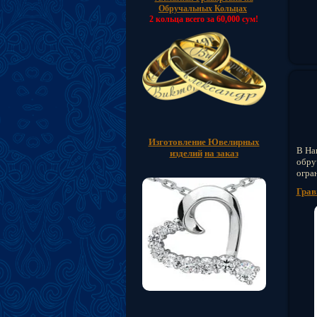
Обручальных Кольцах
2 кольца всего за 60,000 сум!
Изготовление Ювелирных
В На
изделий
на заказ
обру
огра
Грав